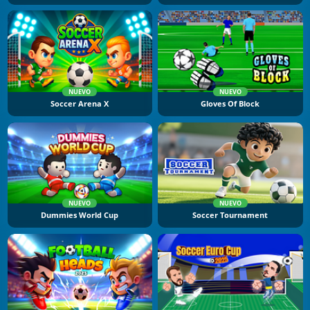
NUEVO
NUEVO
Soccer Arena X
Gloves Of Block
NUEVO
NUEVO
Dummies World Cup
Soccer Tournament