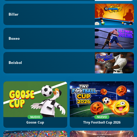
Billar
Boxeo
Beísbol
NUEVO
NUEVO
Goose Cup
TIny Football Cup 2026