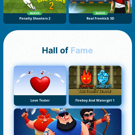
NUEVO
NUEVO
Penalty Shooters 2
Real Freekick 3D
Hall of
Fame
Love Tester
Fireboy And Watergirl 1