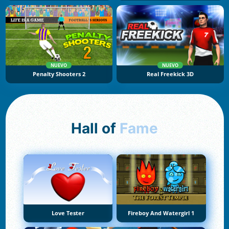
NUEVO
NUEVO
Penalty Shooters 2
Real Freekick 3D
Hall of
Fame
Love Tester
Fireboy And Watergirl 1