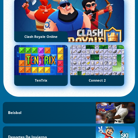
Clash Royale Online
TenTrix
Connect 2
Beísbol
Deportes De Invierno