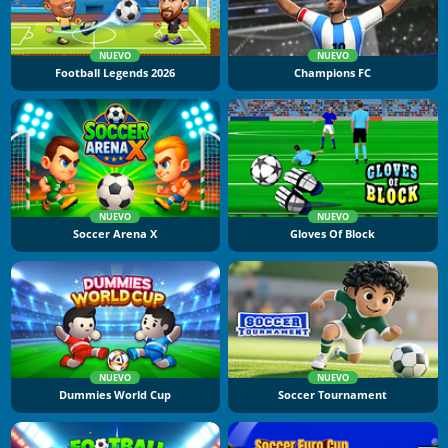
NUEVO
NUEVO
Football Legends 2026
Champions FC
NUEVO
NUEVO
Soccer Arena X
Gloves Of Block
NUEVO
NUEVO
Dummies World Cup
Soccer Tournament