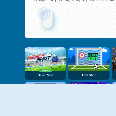
NUEVO
Fierce Shot
Foot Shot
Free Kick Online
Crazy Freekick