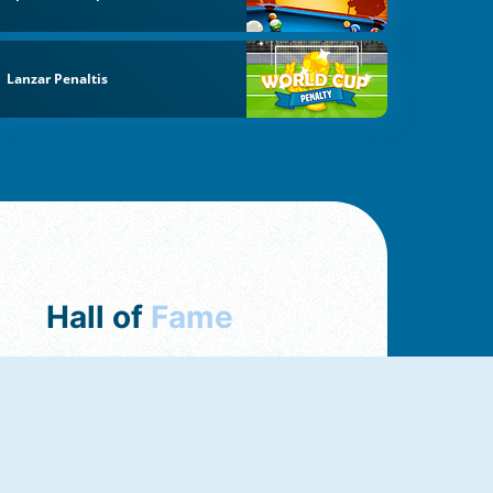
Lanzar Penaltis
Hall of
Fame