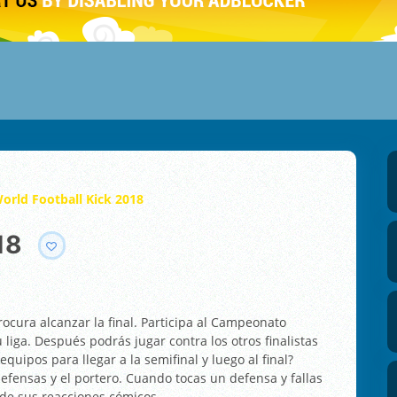
orld Football Kick 2018
18
rocura alcanzar la final. Participa al Campeonato
liga. Después podrás jugar contra los otros finalistas
quipos para llegar a la semifinal y luego al final?
efensas y el portero. Cuando tocas un defensa y fallas
 de sus reacciones cómicos.