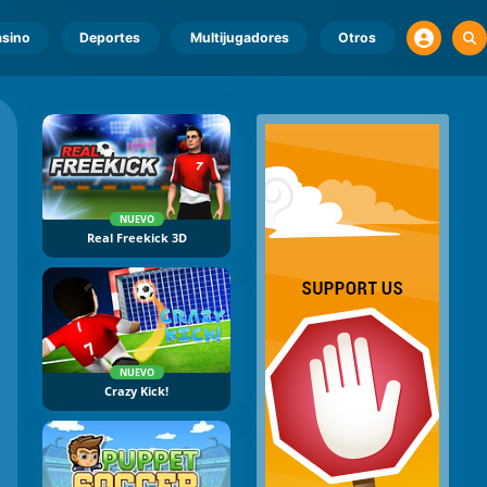
sino
Deportes
Multijugadores
Otros
NUEVO
Real Freekick 3D
NUEVO
Crazy Kick!