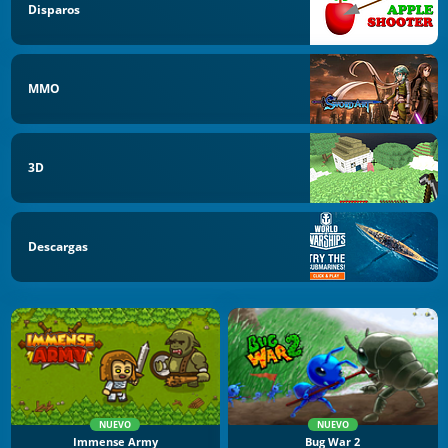
Disparos
MMO
3D
Descargas
NUEVO
NUEVO
Immense Army
Bug War 2