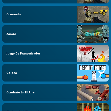
Comando
Zombi
Juego De Francotirador
Golpeo
Combate En El Aire