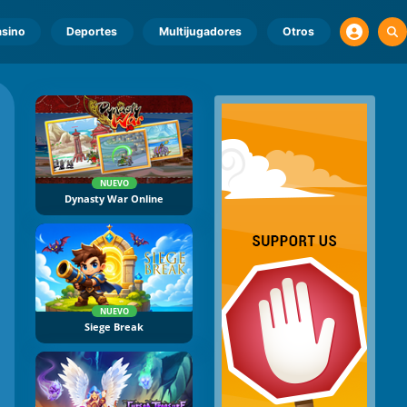
sino
Deportes
Multijugadores
Otros
NUEVO
Dynasty War Online
NUEVO
Siege Break