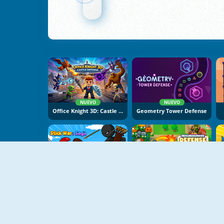
NUEVO
NUEVO
Office Knight 3D: Castle Defence
Geometry Tower Defense
NUEVO
NUEVO
Stick War Saga
Neighborhood Defence