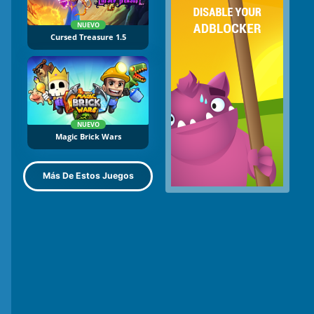
NUEVO
Cursed Treasure 1.5
NUEVO
Magic Brick Wars
Más De Estos Juegos