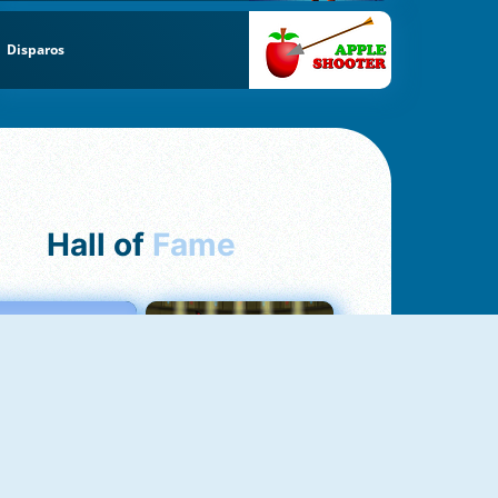
Disparos
Hall of
Fame
Love Tester
Fireboy And Watergirl 1