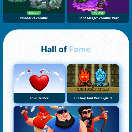
NUEVO
NUEVO
Pinball Vs Zombie
Plant Merge: Zombie War
Hall of
Fame
Love Tester
Fireboy And Watergirl 1