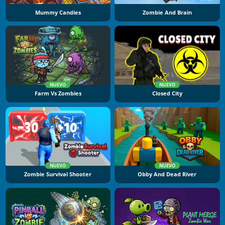
Mummy Candies
Zombie And Brain
NUEVO
NUEVO
Farm Vs Zombies
Closed City
NUEVO
NUEVO
Zombie Survival Shooter
Obby And Dead River