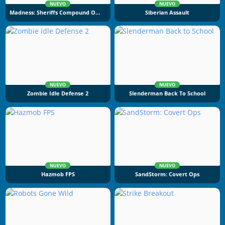
NUEVO
NUEVO
Madness: Sheriffs Compound Official
Siberian Assault
NUEVO
NUEVO
Zombie Idle Defense 2
Slenderman Back To School
NUEVO
NUEVO
Hazmob FPS
SandStorm: Covert Ops