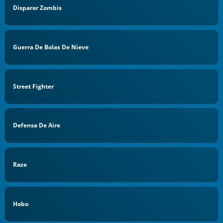
Disparar Zombis
Guerra De Bolas De Nieve
Street Fighter
Defensa De Aire
Raze
Hobo