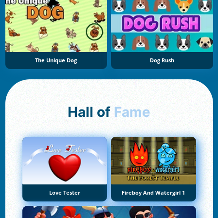
The Unique Dog
Dog Rush
Hall of
Fame
Love Tester
Fireboy And Watergirl 1