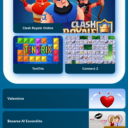
Clash Royale Online
TenTrix
Connect 2
Valentine
Besarse Al Escondite