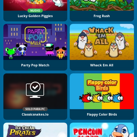
NUEVO
Lucky Golden Piggies
Frog Rush
Party Pop Match
Whack Em All
SOLO PARA PC
Classicsnakes.io
Flappy Color Birds