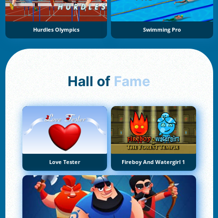
Hurdles Olympics
Swimming Pro
Hall of
Fame
Love Tester
Fireboy And Watergirl 1