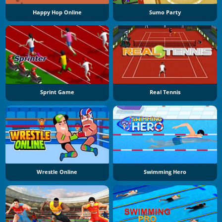
Happy Hop Online
Sumo Party
Sprint Game
Real Tennis
Wrestle Online
Swimming Hero