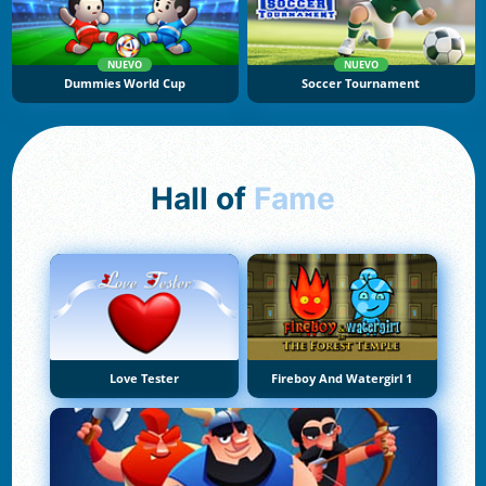
NUEVO
NUEVO
Dummies World Cup
Soccer Tournament
Hall of
Fame
Love Tester
Fireboy And Watergirl 1