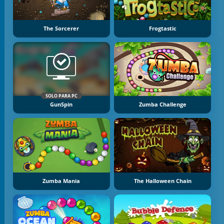
The Sorcerer
Frogtastic
SOLO PARA PC
GunSpin
Zumba Challenge
Zumba Mania
The Halloween Chain