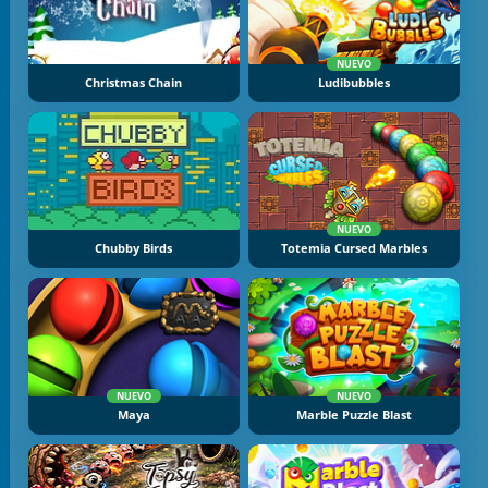
NUEVO
Christmas Chain
Ludibubbles
NUEVO
Chubby Birds
Totemia Cursed Marbles
NUEVO
NUEVO
Maya
Marble Puzzle Blast