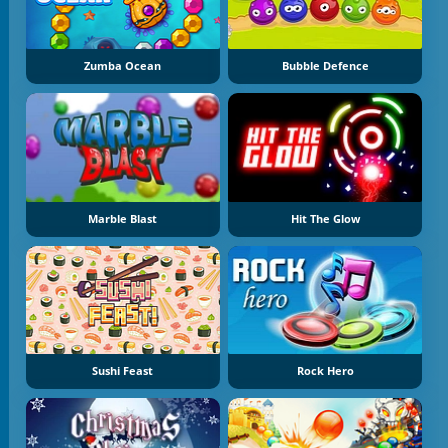
Zumba Ocean
Bubble Defence
Marble Blast
Hit The Glow
Sushi Feast
Rock Hero