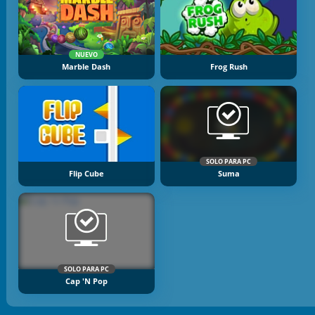
NUEVO
Marble Dash
Frog Rush
SOLO PARA PC
Flip Cube
Suma
SOLO PARA PC
Cap 'n Pop