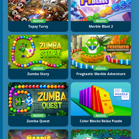
NUEVO
NUEVO
Topsy Turvy
Marble Blast 2
NUEVO
NUEVO
Zumba Story
Frogtastic Marble Adventure
NUEVO
NUEVO
Zumba Quest
Color Blocks Relax Puzzle