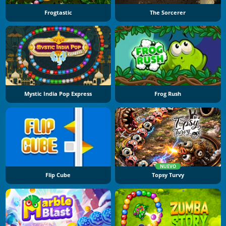
Frogtastic
The Sorcerer
Mystic India Pop Express
Frog Rush
NUEVO
Flip Cube
Topsy Turvy