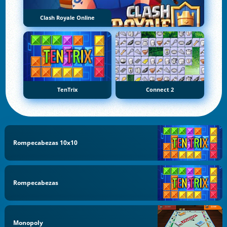
Clash Royale Online
TenTrix
Connect 2
Rompecabezas 10x10
Rompecabezas
Monopoly