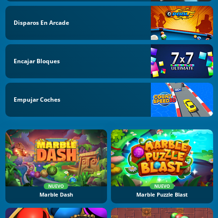
Disparos En Arcade
Encajar Bloques
Empujar Coches
NUEVO
NUEVO
Marble Dash
Marble Puzzle Blast