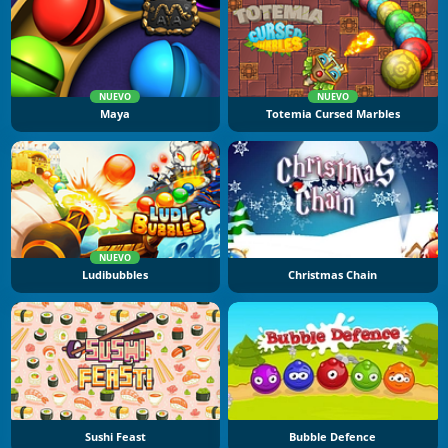
NUEVO
NUEVO
Maya
Totemia Cursed Marbles
NUEVO
Ludibubbles
Christmas Chain
Sushi Feast
Bubble Defence