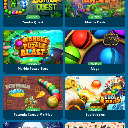
NUEVO
NUEVO
Zumba Quest
Marble Dash
NUEVO
NUEVO
Marble Puzzle Blast
Maya
NUEVO
NUEVO
Totemia Cursed Marbles
Ludibubbles