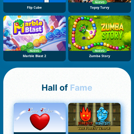
NUEVO
Flip Cube
Topsy Turvy
NUEVO
NUEVO
Marble Blast 2
Zumba Story
Hall of
Fame