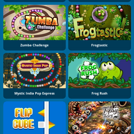
Zumba Challenge
Frogtastic
Mystic India Pop Express
Frog Rush