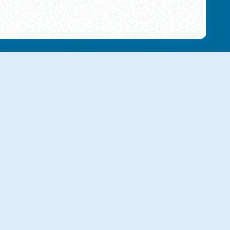
NUEVO
NUEVO
Marble Puzzle Blast
Maya
Christmas Chain
Sushi Feast