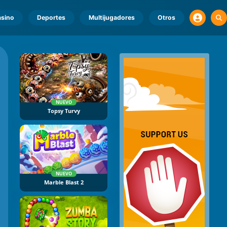
sino
Deportes
Multijugadores
Otros
NUEVO
Topsy Turvy
NUEVO
Marble Blast 2