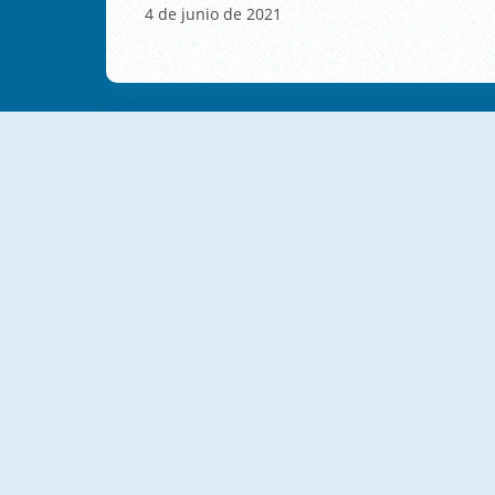
4 de junio de 2021
NUEVO
NUEVO
Zumba Quest
Marble Dash
NUEVO
NUEVO
Totemia Cursed Marbles
Ludibubbles