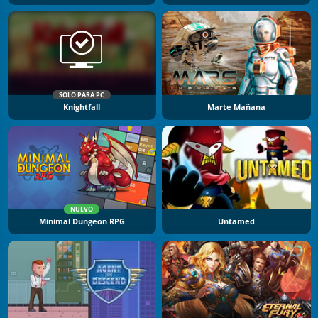
SOLO PARA PC
Knightfall
Marte Mañana
NUEVO
Minimal Dungeon RPG
Untamed