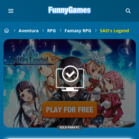
Aventura
RPG
Fantasy RPG
SAO's Legend
SOLO PARA PC