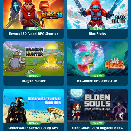
NUEVO
NUEVO
Revoxel 3D: Voxel RPG Shooter
Blox Fruits
NUEVO
NUEVO
Dragon Hunter
BitGoblins RPG Simulator
NUEVO
NUEVO
Underwater Survival Deep Dive
Elden Souls: Dark Roguelike RPG