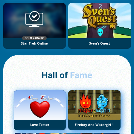
SOLO PARA PC
Star Trek Online
Sven's Quest
Hall of
Fame
Love Tester
Fireboy And Watergirl 1