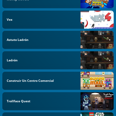
Vex
Astuto Ladrón
Ladrón
Construir Un Centro Comercial
Trollface Quest