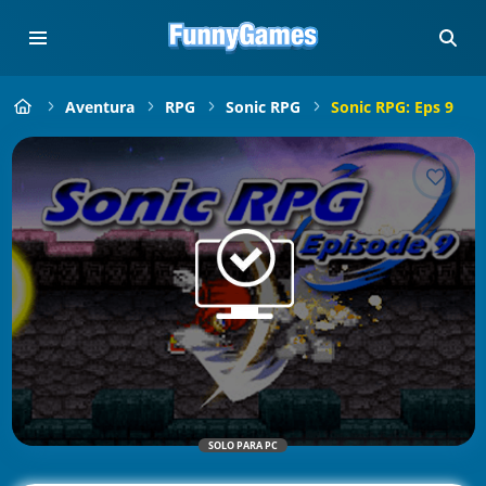
Aventura
RPG
Sonic RPG
Sonic RPG: Eps 9
SOLO PARA PC