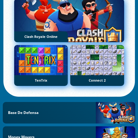
Clash Royale Online
TenTrix
Connect 2
Base De Defensa
Money Movers