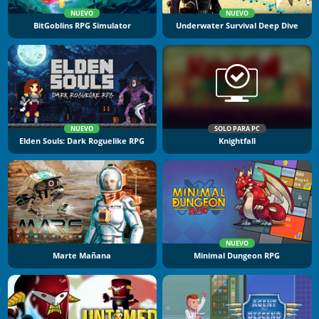
NUEVO
NUEVO
BitGoblins RPG Simulator
Underwater Survival Deep Dive
NUEVO
SOLO PARA PC
Elden Souls: Dark Roguelike RPG
Knightfall
NUEVO
Marte Mañana
Minimal Dungeon RPG