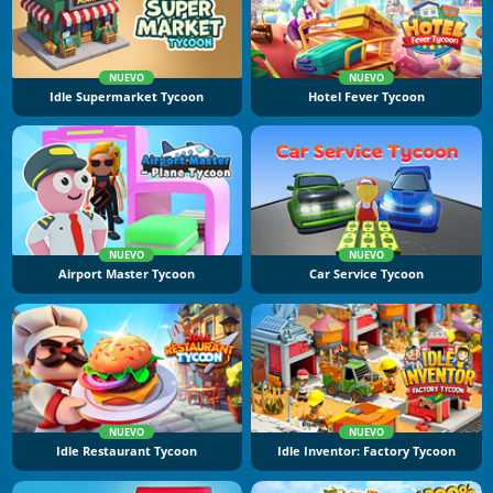
NUEVO
NUEVO
Idle Supermarket Tycoon
Hotel Fever Tycoon
NUEVO
NUEVO
Airport Master Tycoon
Car Service Tycoon
NUEVO
NUEVO
Idle Restaurant Tycoon
Idle Inventor: Factory Tycoon