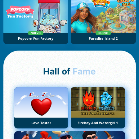
NUEVO
NUEVO
Popcorn Fun Factory
Paradise Island 2
Hall of
Fame
Love Tester
Fireboy And Watergirl 1