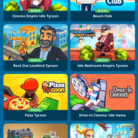
NUEVO
NUEVO
Cinema Empire Idle Tycoon
Beach Club
NUEVO
NUEVO
Rent Out Landlord Tycoon
Idle Bathroom Empire Tycoon
NUEVO
NUEVO
Pizza Tycoon
Drive-In Cinema: Idle Game