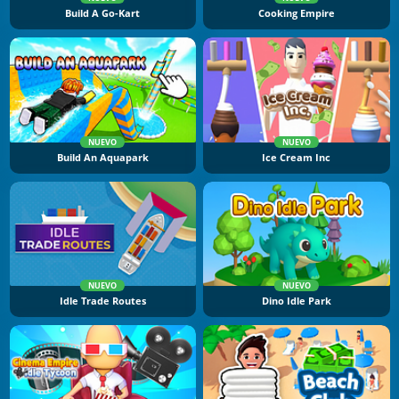
Build A Go-Kart
Cooking Empire
NUEVO
NUEVO
Build An Aquapark
Ice Cream Inc
NUEVO
NUEVO
Idle Trade Routes
Dino Idle Park