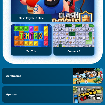
Clash Royale Online
TenTrix
Connect 2
Acrobacias
Aparcar