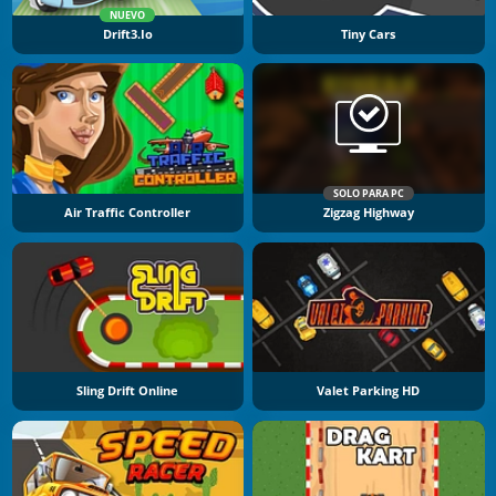
NUEVO
Drift3.io
Tiny Cars
SOLO PARA PC
Air Traffic Controller
Zigzag Highway
Sling Drift Online
Valet Parking HD