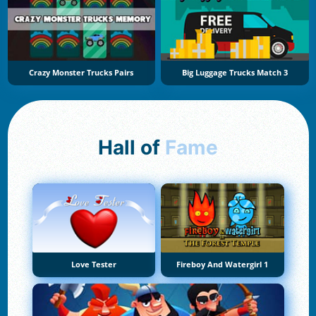
Crazy Monster Trucks Pairs
Big Luggage Trucks Match 3
Hall of
Fame
Love Tester
Fireboy And Watergirl 1