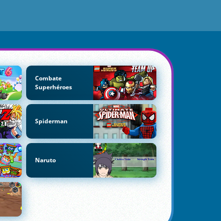
Combate
Superhéroes
Spiderman
Naruto