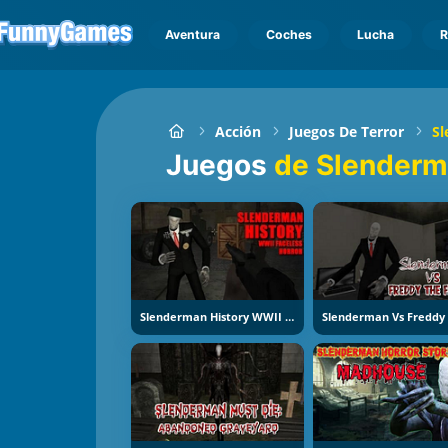
Aventura
Coches
Lucha
R
Acción
Juegos De Terror
S
Juegos
de Slender
Slenderman History WWII Faceless Horror