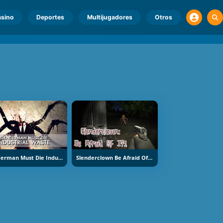
sino
Deportes
Multijugadores
Otros
Slenderman Must Die Industrial Waste
Slenderclown Be Afraid Of It