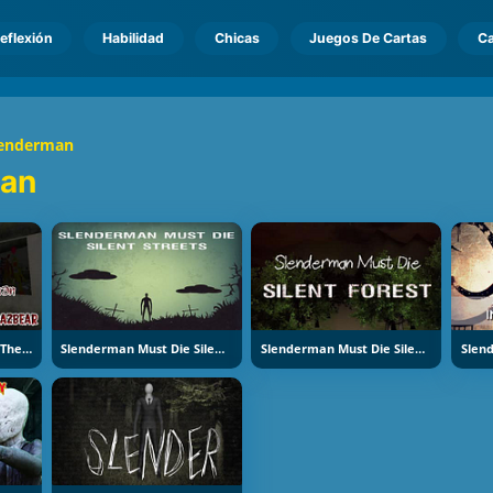
eflexión
Habilidad
Chicas
Juegos De Cartas
Ca
lenderman
man
Slenderman Vs Freddy The Fazbear
Slenderman Must Die Silent Streets
Slenderman Must Die Silent Forest