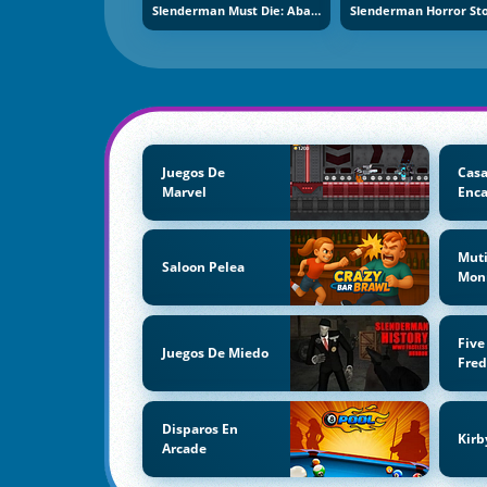
Slenderman Must Die: Abandoned Graveyard
Juegos De
Cas
Marvel
Enc
Muti
Saloon Pelea
Mon
Five
Juegos De Miedo
Fred
Disparos En
Kirb
Arcade