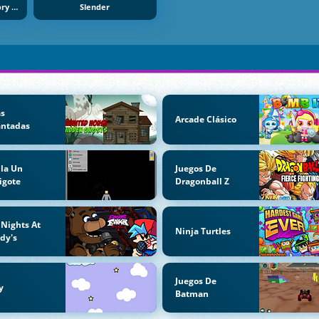
Slenderman Horror Story Madhouse
Slender
as
Arcade Clásico
antadas
la Un
Juegos De
igote
Dragonball Z
 Nights At
Ninja Turtles
dy's
Juegos De
y
Batman