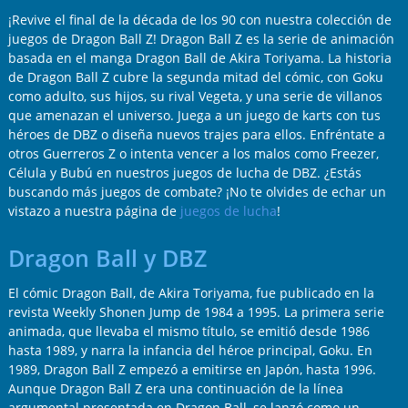
¡Revive el final de la década de los 90 con nuestra colección de
juegos de Dragon Ball Z! Dragon Ball Z es la serie de animación
basada en el manga Dragon Ball de Akira Toriyama. La historia
de Dragon Ball Z cubre la segunda mitad del cómic, con Goku
como adulto, sus hijos, su rival Vegeta, y una serie de villanos
que amenazan el universo. Juega a un juego de karts con tus
héroes de DBZ o diseña nuevos trajes para ellos. Enfréntate a
otros Guerreros Z o intenta vencer a los malos como Freezer,
Célula y Bubú en nuestros juegos de lucha de DBZ. ¿Estás
buscando más juegos de combate? ¡No te olvides de echar un
vistazo a nuestra página de
juegos de lucha
!
Dragon Ball y DBZ
El cómic Dragon Ball, de Akira Toriyama, fue publicado en la
revista Weekly Shonen Jump de 1984 a 1995. La primera serie
animada, que llevaba el mismo título, se emitió desde 1986
hasta 1989, y narra la infancia del héroe principal, Goku. En
1989, Dragon Ball Z empezó a emitirse en Japón, hasta 1996.
Aunque Dragon Ball Z era una continuación de la línea
argumental presentada en Dragon Ball, se lanzó como un