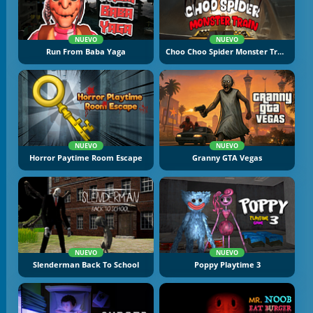
NUEVO
NUEVO
Run From Baba Yaga
Choo Choo Spider Monster Train
NUEVO
NUEVO
Horror Paytime Room Escape
Granny GTA Vegas
NUEVO
NUEVO
Slenderman Back To School
Poppy Playtime 3