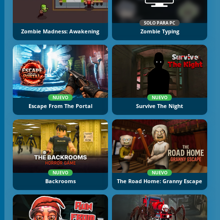
SOLO PARA PC
Zombie Madness: Awakening
Zombie Typing
NUEVO
NUEVO
Escape From The Portal
Survive The Night
NUEVO
NUEVO
Backrooms
The Road Home: Granny Escape