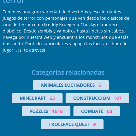
terror
Tenemos una gran variedad de divertidos y escalofriantes
juegos de terror con personajes que van desde los clásicos del
cine de terror como Freddy Krueger a Chucky, el muñeco
diabólico. Desde zombis y vampiros hasta jinetes sin cabeza,
navega por nuestra web y encuentra los monstruos que estás
buscando. Ponte los auriculares y apaga las luces, es hora de
jugar... ¡si te atreves!
Categorías relacionadas
ANIMALES LUCHADORES
6
MINECRAFT
63
CONSTRUCCIÓN
107
PUZZLES
1618
COMBATE
60
TROLLFACE QUEST
9