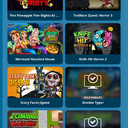
Pen Pineapple Five Nights At Freddy's
Trollface Quest: Horror 3
Mermaid Haunted House
Knife Hit Horror 2
SOLO PARA PC
Scary Faces Jigsaw
Zombie Typer