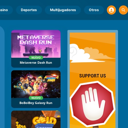
sino
Deportes
Multijugadores
Otros
NUEVO
Metaverse Dash Run
NUEVO
BoBoiBoy Galaxy Run