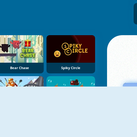
Bear Chase
Spiky Circle
Royal Rush
Music Submarine