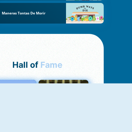
Maneras Tontas De Morir
Hall of
Fame
Love Tester
Fireboy And Watergirl 1