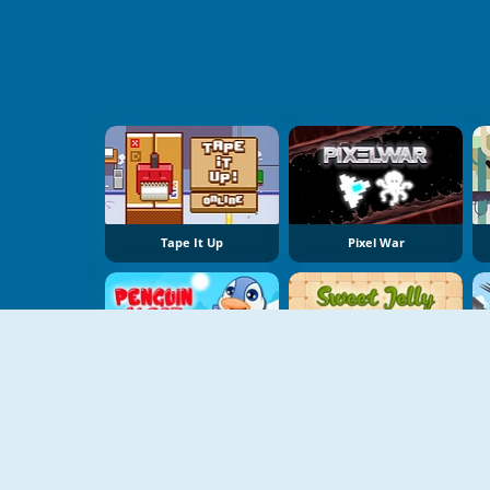
Tape It Up
Pixel War
Penguin Quest
Sweet Jelly