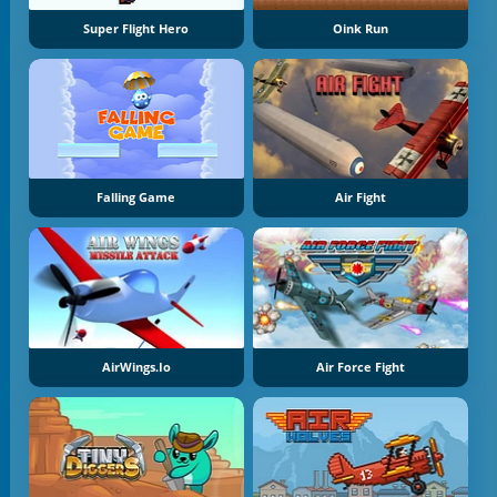
Super Flight Hero
Oink Run
Falling Game
Air Fight
AirWings.io
Air Force Fight