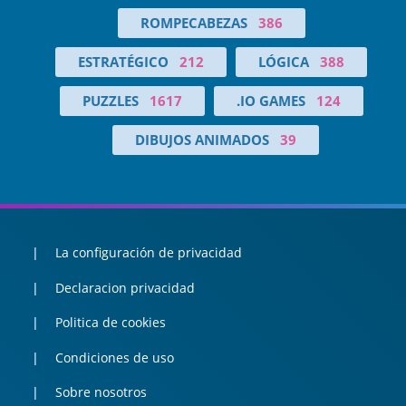
ROMPECABEZAS
386
ESTRATÉGICO
212
LÓGICA
388
PUZZLES
1617
.IO GAMES
124
DIBUJOS ANIMADOS
39
La configuración de privacidad
Declaracion privacidad
Politica de cookies
Condiciones de uso
Sobre nosotros