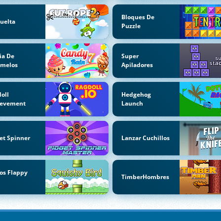
Bloques De
uelta
Puzzle
ia De
Super
amelos
Apiladores
oll
Hedgehog
ievement
Launch
et Spinner
Lanzar Cuchillos
os Flappy
TimberHombres