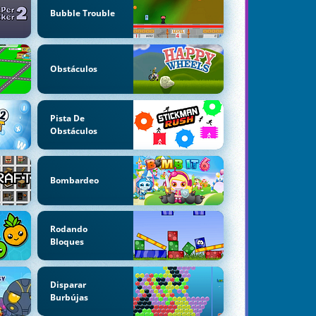
Bubble Trouble
Obstáculos
Pista De
Obstáculos
Bombardeo
Rodando
Bloques
Disparar
Burbújas