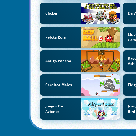
Clicker
Da V
Lluv
Pelota Roja
Car
Ragd
Amigo Pancho
Ach
Cerditos Malos
Fidg
Juegos De
Jueg
Aviones
Bird