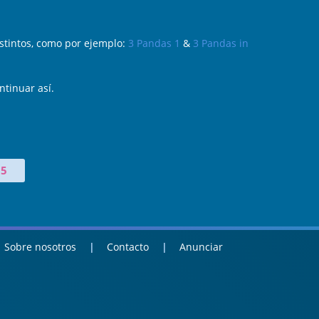
stintos, como por ejemplo:
3 Pandas 1
&
3 Pandas in
ntinuar así.
15
Sobre nosotros
Contacto
Anunciar