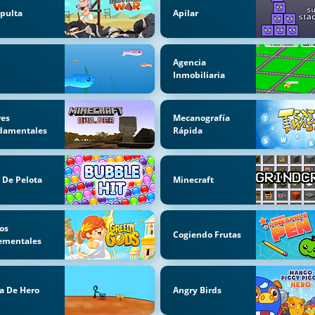
pulta
Apilar
Agencia
Inmobiliaria
res
Mecanografía
damentales
Rápida
 De Pelota
Minecraft
os
Cogiendo Frutas
ementales
a De Hero
Angry Birds