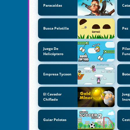
Paracaídas
Cata
Busca Pelotilla
Pez
Juego De
Pila
Helicóptero
Fun
Empresa Tycoon
Bote
El Cavador
Jueg
Chiflado
Incr
Guiar Pelotas
Cest