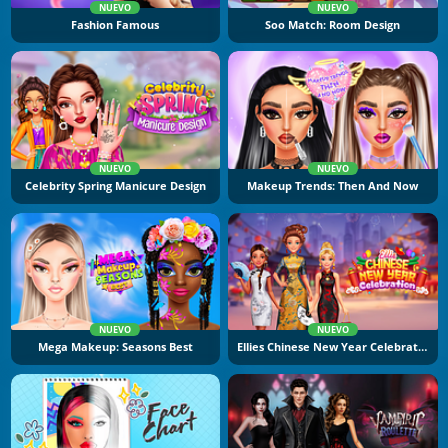
NUEVO
NUEVO
Fashion Famous
Soo Match: Room Design
NUEVO
NUEVO
Celebrity Spring Manicure Design
Makeup Trends: Then And Now
NUEVO
NUEVO
Mega Makeup: Seasons Best
Ellies Chinese New Year Celebration