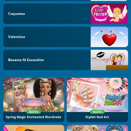
Coqueteo
Valentine
Besarse Al Escondite
NUEVO
NUEVO
Spring Magic Enchanted Wardrobe
Stylish Nail Art