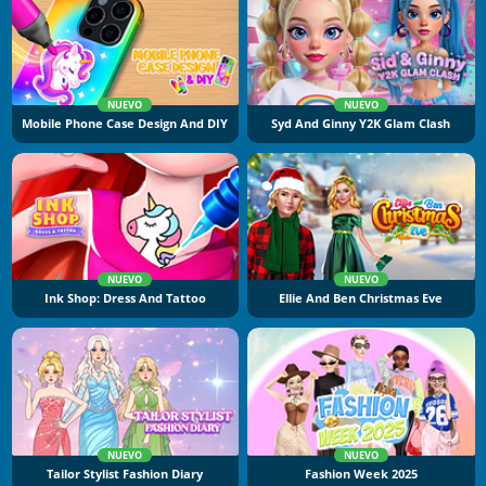
NUEVO
NUEVO
Mobile Phone Case Design And DIY
Syd And Ginny Y2K Glam Clash
NUEVO
NUEVO
Ink Shop: Dress And Tattoo
Ellie And Ben Christmas Eve
NUEVO
NUEVO
Tailor Stylist Fashion Diary
Fashion Week 2025