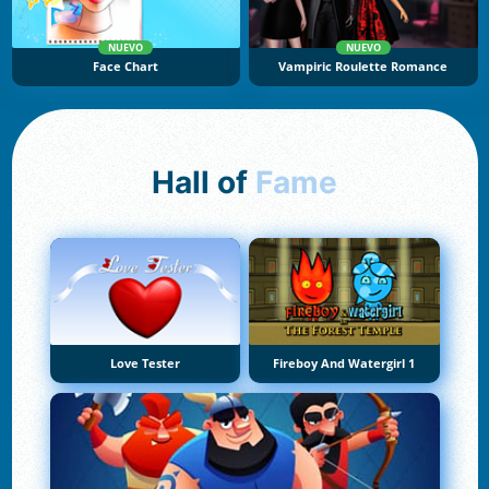
NUEVO
NUEVO
Face Chart
Vampiric Roulette Romance
Hall of
Fame
Love Tester
Fireboy And Watergirl 1