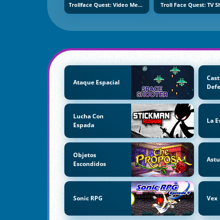
Trollface Quest: Video Memes And TV Shows Part 2
Troll Face Quest: TV 
Cast
Ataque Espacial
Def
Lucha Con
La E
Espada
Objetos
Astu
Escondidos
Sonic RPG
Vex