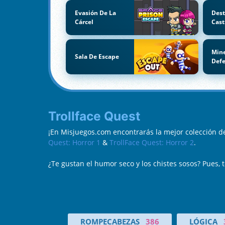
Evasión De La
Dest
Cárcel
Cast
Mine
Sala De Escape
Def
Trollface Quest
¡En Misjuegos.com encontrarás la mejor colección d
Quest: Horror 1
&
TrollFace Quest: Horror 2
.
¿Te gustan el humor seco y los chistes sosos? Pues, 
ROMPECABEZAS
386
LÓGICA