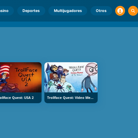
sino
Deportes
Multijugadores
Otros
ollface Quest: USA 2
Trollface Quest: Video Memes And TV Shows