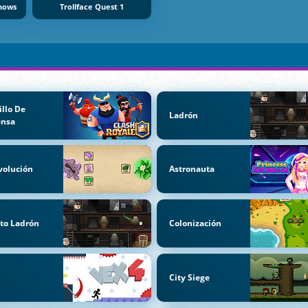
Shows
Trollface Quest 1
illo De
Ladrón
ensa
volución
Astronauta
to Ladrón
Colonización
City Siege