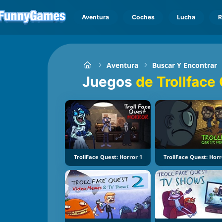
Aventura
Coches
Lucha
R
Aventura
Buscar Y Encontrar
Juegos
de Trollface
TrollFace Quest: Horror 1
TrollFace Quest: Horr