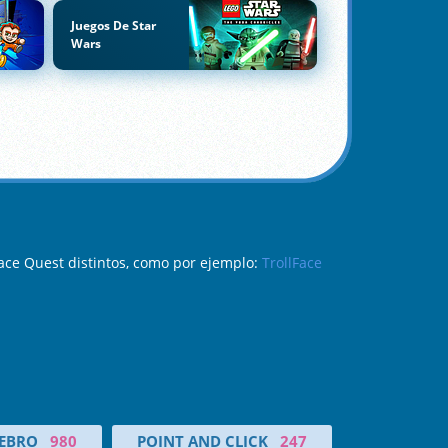
Juegos De Star
Wars
ace Quest distintos, como por ejemplo:
TrollFace
REBRO
980
POINT AND CLICK
247