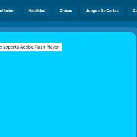
eflexión
Habilidad
Chicas
Juegos De Cartas
Ca
o soporta Adobe Flash Player