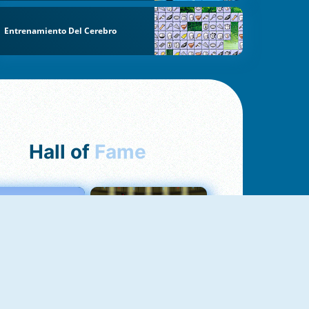
Entrenamiento Del Cerebro
Hall of
Fame
Love Tester
Fireboy And Watergirl 1