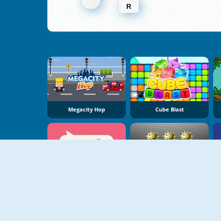
R
Megacity Hop
Cube Blast
Don't Mess Up
Minesweeper Deluxe