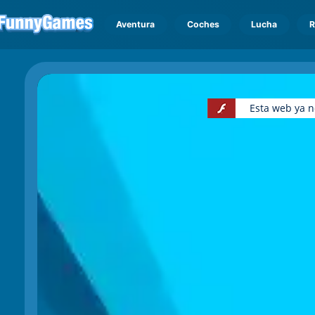
Aventura
Coches
Lucha
R
Esta web ya n