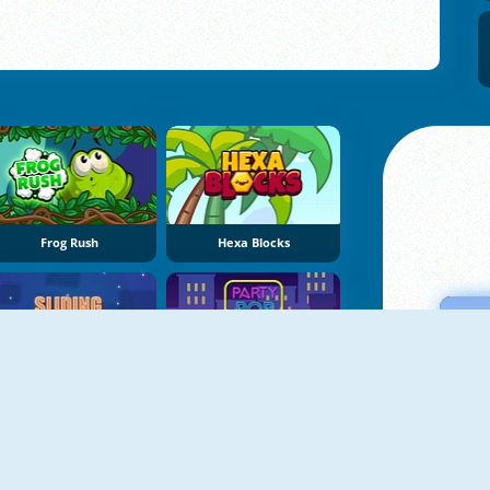
Frog Rush
Hexa Blocks
Sliding Escape
Party Pop Match