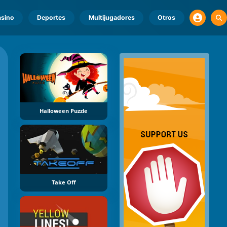
sino
Deportes
Multijugadores
Otros
Halloween Puzzle
Take Off