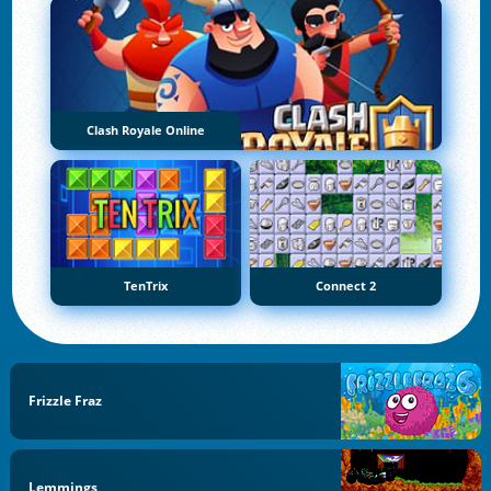
Clash Royale Online
TenTrix
Connect 2
Frizzle Fraz
Lemmings