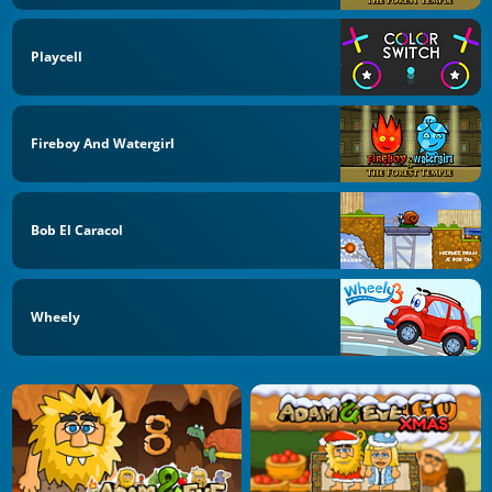
Playcell
Fireboy And Watergirl
Bob El Caracol
Wheely