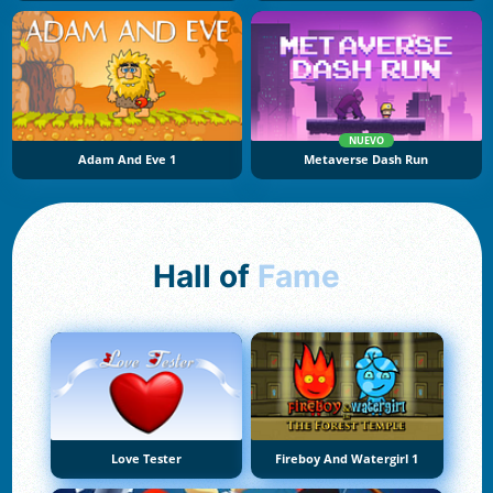
NUEVO
Adam And Eve 1
Metaverse Dash Run
Hall of
Fame
Love Tester
Fireboy And Watergirl 1