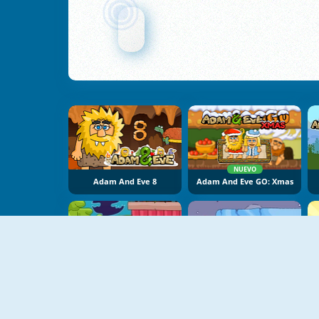
NUEVO
Adam And Eve 8
Adam And Eve GO: Xmas
Adán Y Eva: Nieve
Adán Y Eva: Sonámbulo