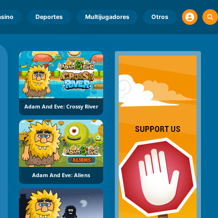
sino
Deportes
Multijugadores
Otros
Adam And Eve: Crossy River
Adam And Eve: Aliens