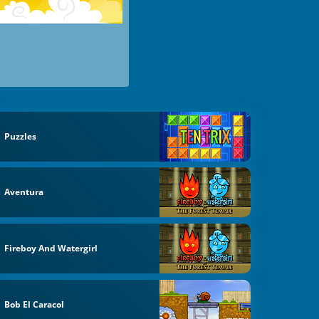
Puzzles
Aventura
Fireboy And Watergirl
Bob El Caracol