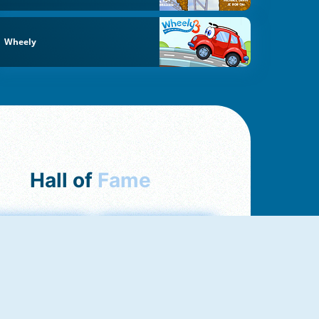
Wheely
Hall of
Fame
Love Tester
Fireboy And Watergirl 1