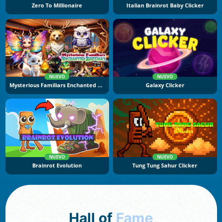
Zero To Millionaire
Italian Brainrot Baby Clicker
NUEVO
NUEVO
Mysterious Familiars Enchanted Bestiary
Galaxy Clicker
NUEVO
NUEVO
Brainrot Evolution
Tung Tung Sahur Clicker
Hall of
Fame