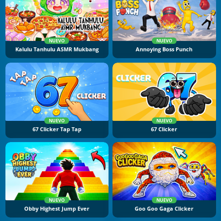
NUEVO
NUEVO
Kalulu Tanhulu ASMR Mukbang
Annoying Boss Punch
NUEVO
NUEVO
67 Clicker Tap Tap
67 Clicker
NUEVO
NUEVO
Obby Highest Jump Ever
Goo Goo Gaga Clicker