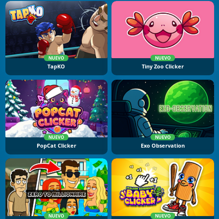
NUEVO
NUEVO
TapKO
Tiny Zoo Clicker
NUEVO
NUEVO
PopCat Clicker
Exo Observation
NUEVO
NUEVO