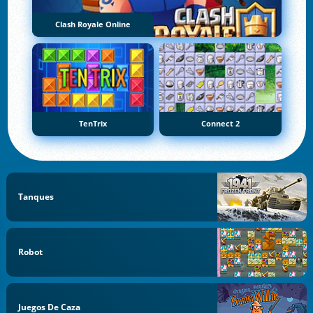
Clash Royale Online
TenTrix
Connect 2
Tanques
Robot
Juegos De Caza