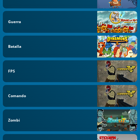
Guerra
Batalla
FPS
Comando
Zombi