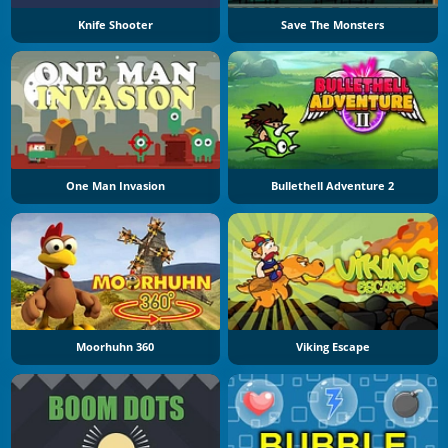
Knife Shooter
Save The Monsters
One Man Invasion
Bullethell Adventure 2
Moorhuhn 360
Viking Escape