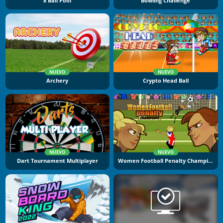
8 Ball Pool
Bowling Challenge
NUEVO
NUEVO
Archery
Crypto Head Ball
NUEVO
NUEVO
Dart Tournament Multiplayer
Women Football Penalty Champions