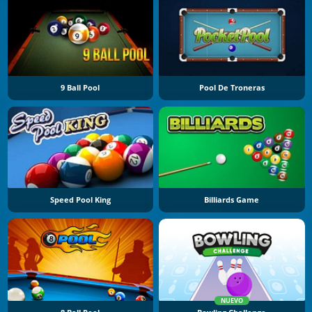
9 Ball Pool
Pool De Troneras
Speed Pool King
Billiards Game
NUEVO