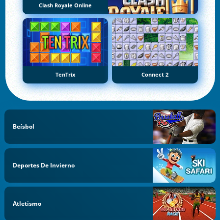
Clash Royale Online
TenTrix
Connect 2
Beísbol
Deportes De Invierno
Atletismo