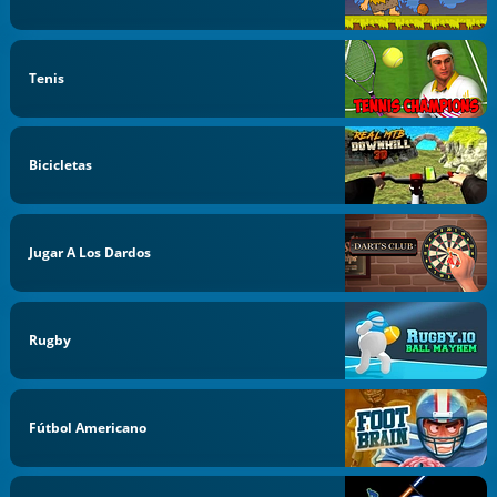
Tenis
Bicicletas
Jugar A Los Dardos
Rugby
Fútbol Americano