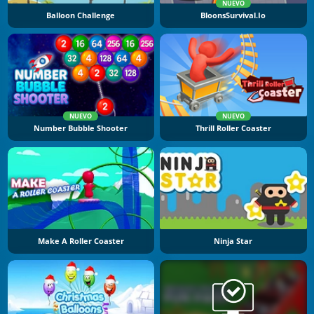
NUEVO
Balloon Challenge
BloonsSurvival.io
NUEVO
NUEVO
Number Bubble Shooter
Thrill Roller Coaster
Make A Roller Coaster
Ninja Star