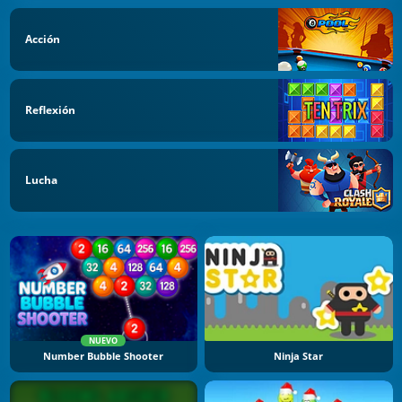
Acción
Reflexión
Lucha
NUEVO
Number Bubble Shooter
Ninja Star