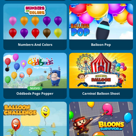
Numbers And Colors
Balloon Pop
NUEVO
Oddbods Pogo Popper
Carnival Balloon Shoot