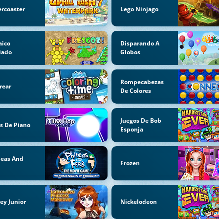
ercoaster
Lego Ninjago
aico
Disparando A
iado
Globos
Rompecabezas
rear
De Colores
Juegos De Bob
s De Piano
Esponja
neas And
Frozen
b
ey Junior
Nickelodeon