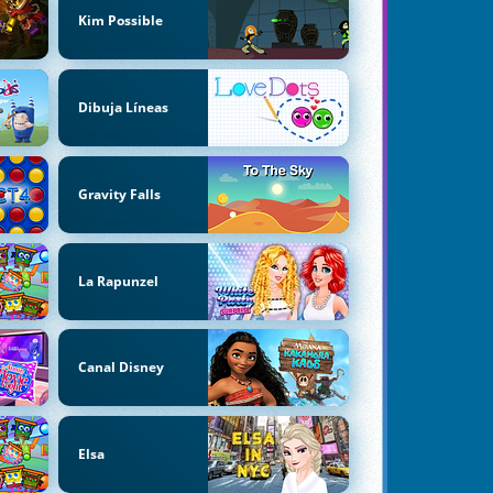
Kim Possible
Dibuja Líneas
Gravity Falls
La Rapunzel
Canal Disney
Elsa