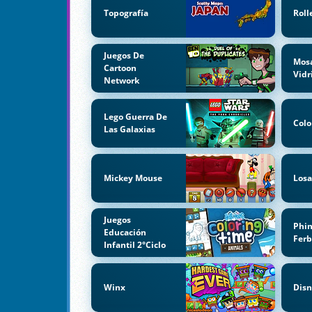
Topografía
Roll
Juegos De
Mos
Cartoon
Vidr
Network
Lego Guerra De
Colo
Las Galaxias
Mickey Mouse
Losa
Juegos
Phi
Educación
Fer
Infantil 2°Ciclo
Winx
Disn