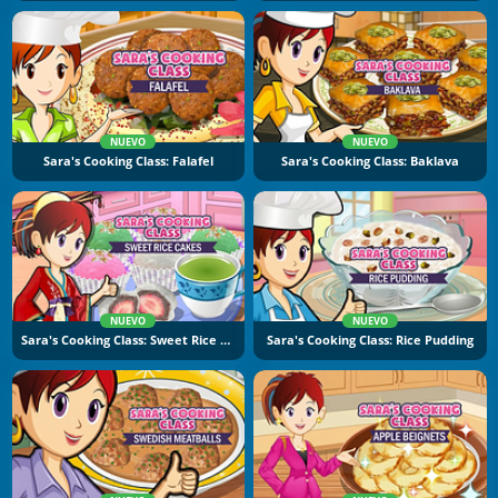
NUEVO
NUEVO
Sara's Cooking Class: Falafel
Sara's Cooking Class: Baklava
NUEVO
NUEVO
Sara's Cooking Class: Sweet Rice Cakes
Sara's Cooking Class: Rice Pudding