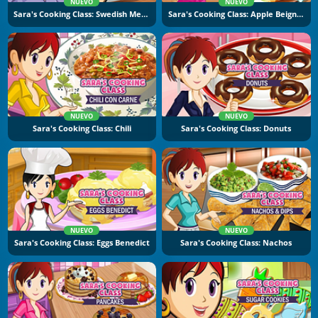
NUEVO
NUEVO
Sara's Cooking Class: Swedish Meatballs
Sara's Cooking Class: Apple Beignets
NUEVO
NUEVO
Sara's Cooking Class: Chili
Sara's Cooking Class: Donuts
NUEVO
NUEVO
Sara's Cooking Class: Eggs Benedict
Sara's Cooking Class: Nachos