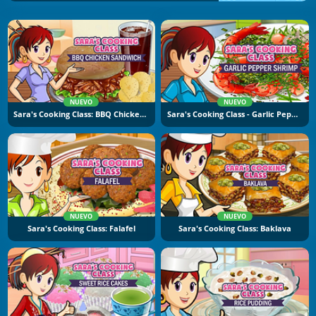
NUEVO
NUEVO
Sara's Cooking Class: BBQ Chicken Sandwich
Sara's Cooking Class - Garlic Pepper Shrimp
NUEVO
NUEVO
Sara's Cooking Class: Falafel
Sara's Cooking Class: Baklava