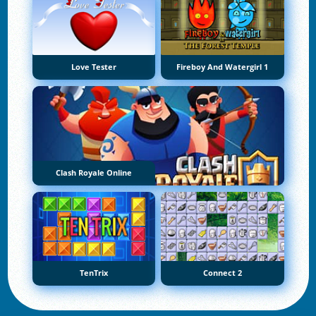
Love Tester
Fireboy And Watergirl 1
Clash Royale Online
TenTrix
Connect 2