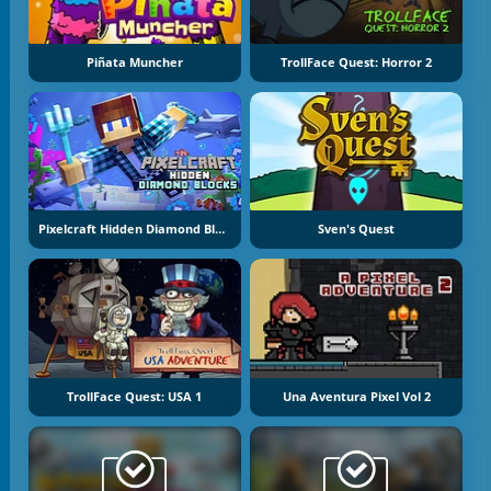
Piñata Muncher
TrollFace Quest: Horror 2
Pixelcraft Hidden Diamond Blocks
Sven's Quest
TrollFace Quest: USA 1
Una Aventura Pixel Vol 2