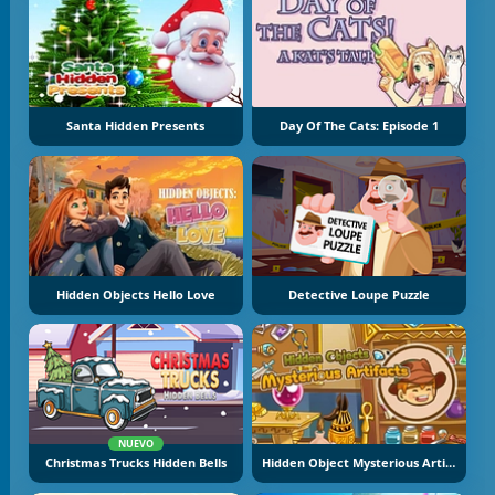
Santa Hidden Presents
Day Of The Cats: Episode 1
Hidden Objects Hello Love
Detective Loupe Puzzle
NUEVO
Christmas Trucks Hidden Bells
Hidden Object Mysterious Artifact