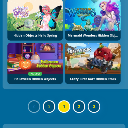
Hidden Objects Hello Spring
Mermaid Wonders Hidden Object
NUEVO
Halloween Hidden Objects
Crazy Birds Kart Hidden Stars
1
2
3