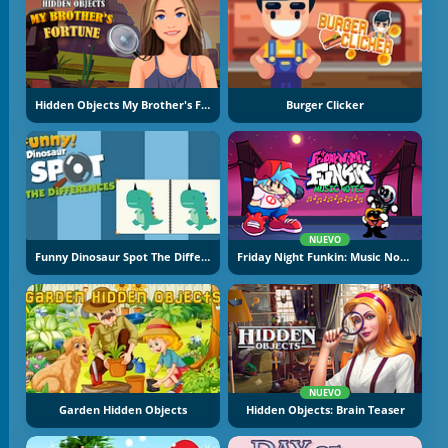
Hidden Objects My Brother's Fortune
Burger Clicker
NUEVO
Funny Dinosaur Spot The Difference
Friday Night Funkin: Music Notes
NUEVO
Garden Hidden Objects
Hidden Objects: Brain Teaser