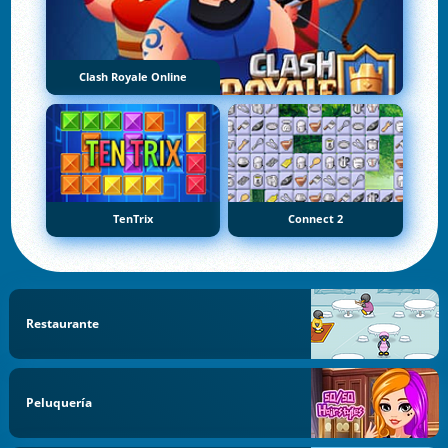
Clash Royale Online
TenTrix
Connect 2
Restaurante
Peluquería