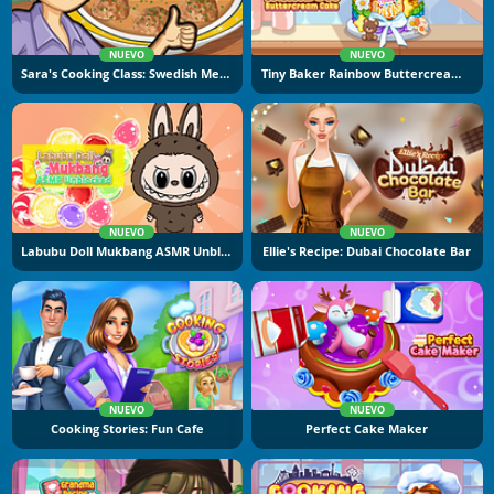
NUEVO
NUEVO
Sara's Cooking Class: Swedish Meatballs
Tiny Baker Rainbow Buttercream Cake
NUEVO
NUEVO
Labubu Doll Mukbang ASMR Unblocked
Ellie's Recipe: Dubai Chocolate Bar
NUEVO
NUEVO
Cooking Stories: Fun Cafe
Perfect Cake Maker