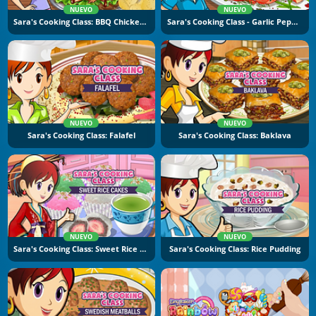
NUEVO
NUEVO
Sara's Cooking Class: BBQ Chicken Sandwich
Sara's Cooking Class - Garlic Pepper Shrimp
NUEVO
NUEVO
Sara's Cooking Class: Falafel
Sara's Cooking Class: Baklava
NUEVO
NUEVO
Sara's Cooking Class: Sweet Rice Cakes
Sara's Cooking Class: Rice Pudding