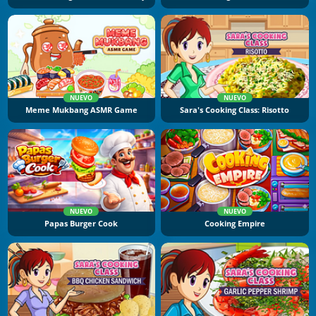
NUEVO
NUEVO
Meme Mukbang ASMR Game
Sara's Cooking Class: Risotto
NUEVO
NUEVO
Papas Burger Cook
Cooking Empire