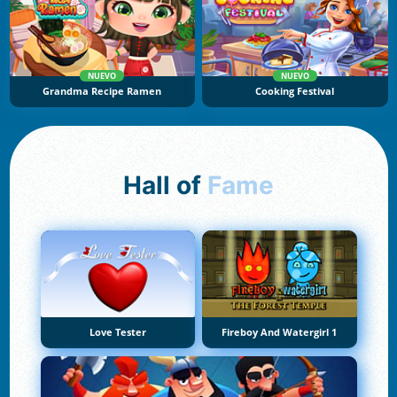
NUEVO
NUEVO
Grandma Recipe Ramen
Cooking Festival
Hall of
Fame
Love Tester
Fireboy And Watergirl 1