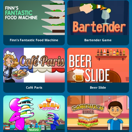
Finn's Fantastic Food Machine
Bartender Game
Café Paris
Beer Slide
NUEVO