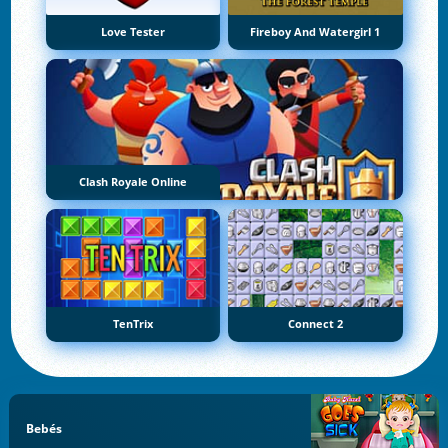
Love Tester
Fireboy And Watergirl 1
Clash Royale Online
TenTrix
Connect 2
Bebés