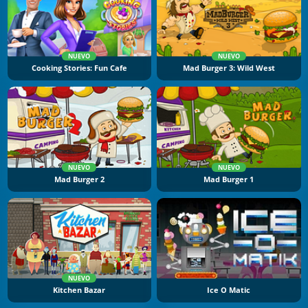
NUEVO
NUEVO
Cooking Stories: Fun Cafe
Mad Burger 3: Wild West
NUEVO
NUEVO
Mad Burger 2
Mad Burger 1
NUEVO
Kitchen Bazar
Ice O Matic