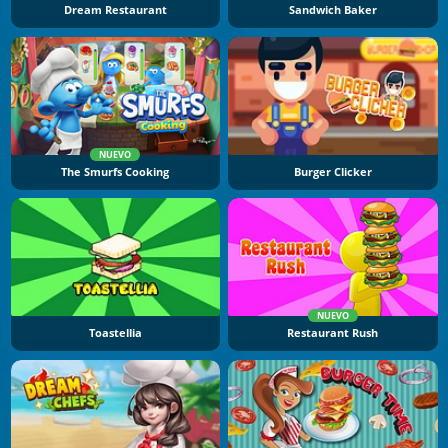
Dream Restaurant
Sandwich Baker
NUEVO
The Smurfs Cooking
Burger Clicker
NUEVO
Toastellia
Restaurant Rush