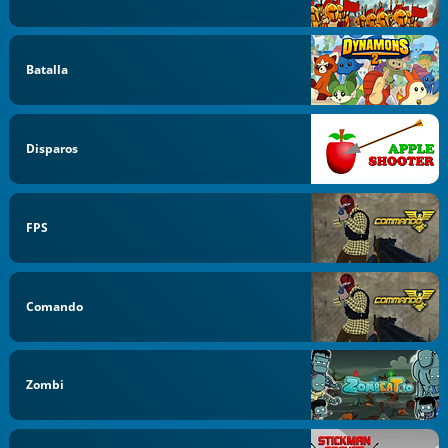
Batalla
Disparos
FPS
Comando
Zombi