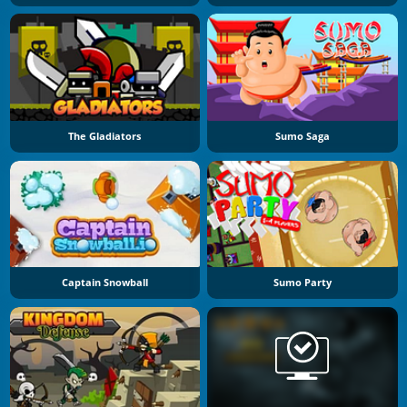
The Gladiators
Sumo Saga
Captain Snowball
Sumo Party