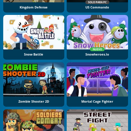
SOLO PARA PC
Kingdom Defense
US Commando
NUEVO
Snow Battle
Snowheroes.io
Zombie Shooter 2D
Mortal Cage Fighter