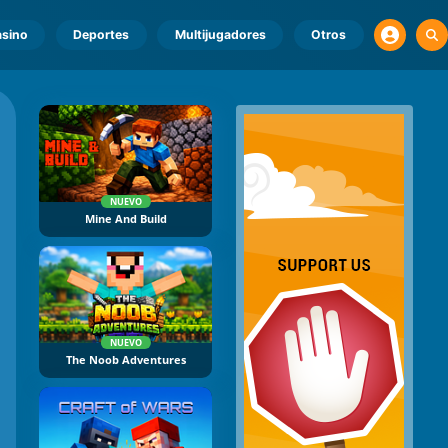
sino
Deportes
Multijugadores
Otros
NUEVO
Mine And Build
NUEVO
The Noob Adventures