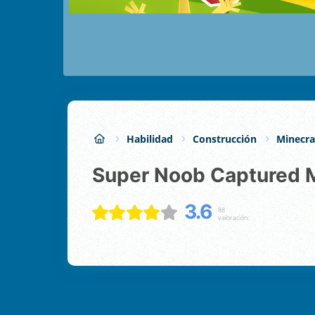
Habilidad
Construcción
Minecra
Super Noob Captured 
3.6
88
valoración: