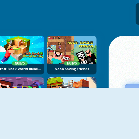
NUEVO
NUEVO
Craft Block World Building
Noob Saving Friends
NUEVO
NUEVO
Mine Jump
Building Mods For Minecraft