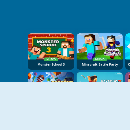
NUEVO
NUEVO
Monster School 3
Minecraft Battle Party
NUEVO
NUEVO
Parkour Obby
Parkour Block 7