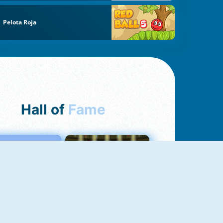
Pelota Roja
Hall of
Fame
Love Tester
Fireboy And Watergirl 1