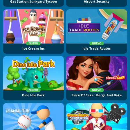
Gas Station: Junkyard Tycoon
Airport Security
NUEVO
NUEVO
Ice Cream Inc
Idle Trade Routes
NUEVO
NUEVO
Dino Idle Park
Piece Of Cake: Merge And Bake