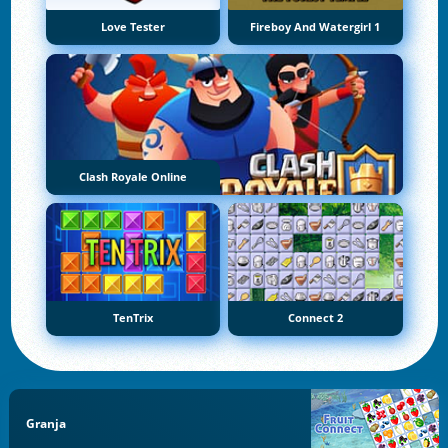
Love Tester
Fireboy And Watergirl 1
Clash Royale Online
TenTrix
Connect 2
Granja