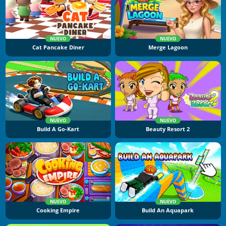
NUEVO
NUEVO
Cat Pancake Diner
Merge Lagoon
NUEVO
NUEVO
Build A Go-Kart
Beauty Resort 2
NUEVO
NUEVO
Cooking Empire
Build An Aquapark