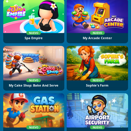
NUEVO
NUEVO
Spa Empire
My Arcade Center
NUEVO
NUEVO
My Cake Shop: Bake And Serve
Sophie's Farm
NUEVO
NUEVO