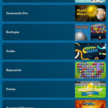
Excavando Oro
Burbujas
Snake
Bejeweled
Pelota
Apuntar Y Disparar