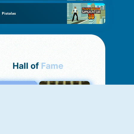
Pistolas
Hall of
Fame
Love Tester
Fireboy And Watergirl 1