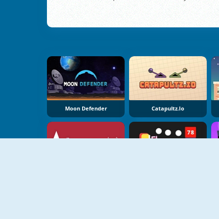
Moon Defender
Catapultz.io
Arrozoid
Flappy Shooter