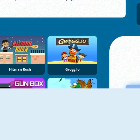
Hitman Rush
Grogg.io
Gun Box
Duck Shooter HD