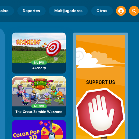
sino
Deportes
Multijugadores
Otros
NUEVO
Archery
NUEVO
The Great Zombie Warzone