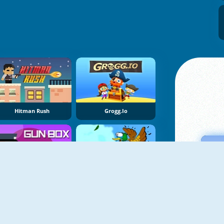
Hitman Rush
Grogg.io
Gun Box
Duck Shooter HD