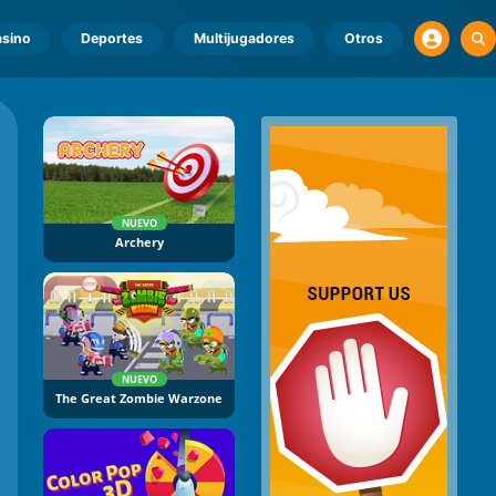
sino
Deportes
Multijugadores
Otros
NUEVO
Archery
NUEVO
The Great Zombie Warzone