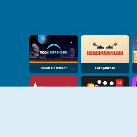
Moon Defender
Catapultz.io
Arrozoid
Flappy Shooter