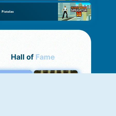
Pistolas
Hall of
Fame
Love Tester
Fireboy And Watergirl 1