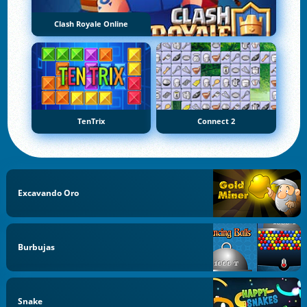
Clash Royale Online
TenTrix
Connect 2
Excavando Oro
Burbujas
Snake