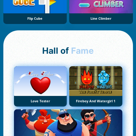
Flip Cube
Line Climber
Hall of
Fame
Love Tester
Fireboy And Watergirl 1