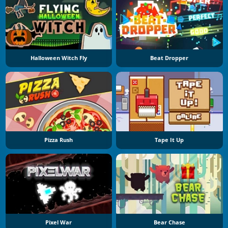
Halloween Witch Fly
Beat Dropper
Pizza Rush
Tape It Up
Pixel War
Bear Chase