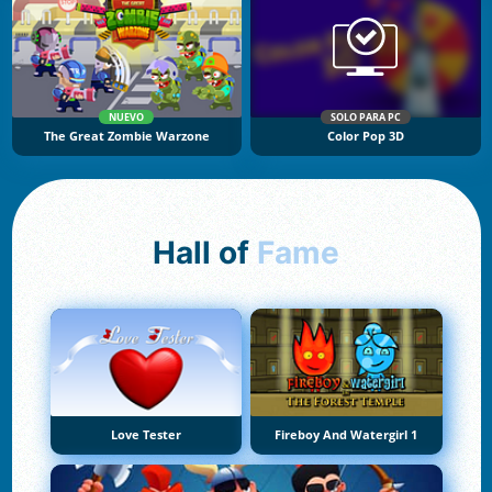
NUEVO
SOLO PARA PC
The Great Zombie Warzone
Color Pop 3D
Hall of
Fame
Love Tester
Fireboy And Watergirl 1