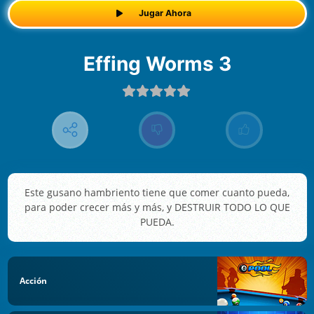
Jugar Ahora
Effing Worms 3
Este gusano hambriento tiene que comer cuanto pueda,
para poder crecer más y más, y DESTRUIR TODO LO QUE
PUEDA.
Acción