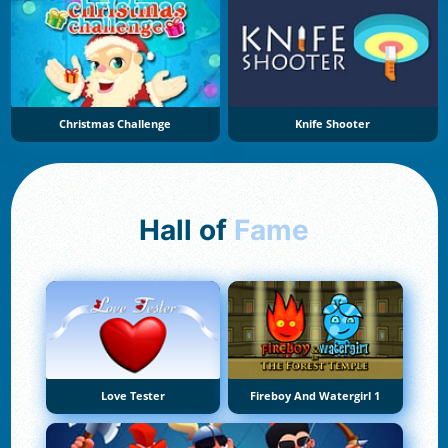
Christmas Challenge
Knife Shooter
Hall of
Fame
Love Tester
Fireboy And Watergirl 1