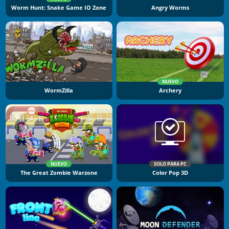
Worm Hunt: Snake Game IO Zone
Angry Worms
NUEVO
WormZilla
Archery
NUEVO
SOLO PARA PC
The Great Zombie Warzone
Color Pop 3D