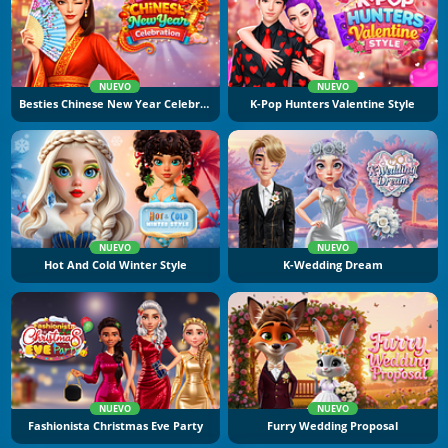
NUEVO
NUEVO
Besties Chinese New Year Celebration
K-Pop Hunters Valentine Style
NUEVO
NUEVO
Hot And Cold Winter Style
K-Wedding Dream
NUEVO
NUEVO
Fashionista Christmas Eve Party
Furry Wedding Proposal