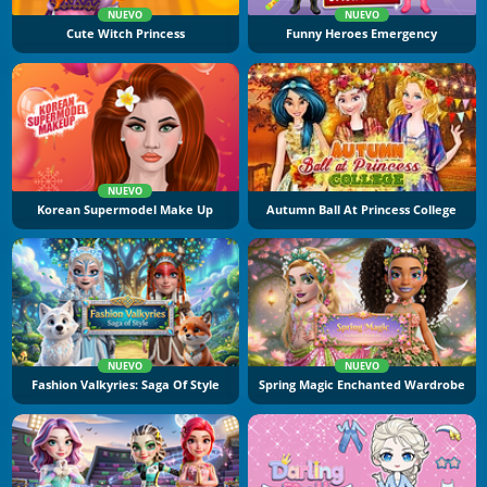
NUEVO
NUEVO
Cute Witch Princess
Funny Heroes Emergency
NUEVO
Korean Supermodel Make Up
Autumn Ball At Princess College
NUEVO
NUEVO
Fashion Valkyries: Saga Of Style
Spring Magic Enchanted Wardrobe