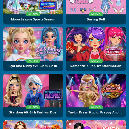
NUEVO
NUEVO
Moon League Sports Season
Darling Doll
NUEVO
NUEVO
Syd And Ginny Y2K Glam Clash
Romantic K-Pop Transformation
NUEVO
NUEVO
Stardom Alt Girls Fashion Duel
Taylor Dress Studio: Preppy And Wild West Glam