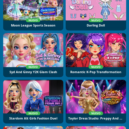
NUEVO
NUEVO
Moon League Sports Season
Darling Doll
NUEVO
NUEVO
Syd And Ginny Y2K Glam Clash
Romantic K-Pop Transformation
NUEVO
NUEVO
Stardom Alt Girls Fashion Duel
Taylor Dress Studio: Preppy And Wild West Glam