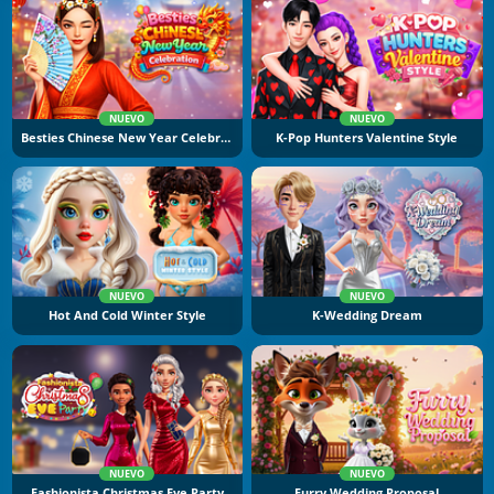
NUEVO
NUEVO
Besties Chinese New Year Celebration
K-Pop Hunters Valentine Style
NUEVO
NUEVO
Hot And Cold Winter Style
K-Wedding Dream
NUEVO
NUEVO
Fashionista Christmas Eve Party
Furry Wedding Proposal