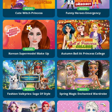
NUEVO
NUEVO
Cute Witch Princess
Funny Heroes Emergency
NUEVO
Korean Supermodel Make Up
Autumn Ball At Princess College
NUEVO
NUEVO
Fashion Valkyries: Saga Of Style
Spring Magic Enchanted Wardrobe