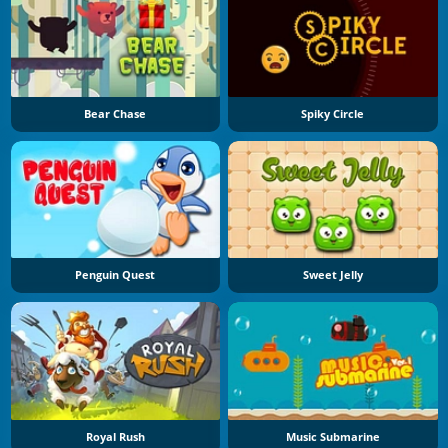
Bear Chase
Spiky Circle
Penguin Quest
Sweet Jelly
Royal Rush
Music Submarine