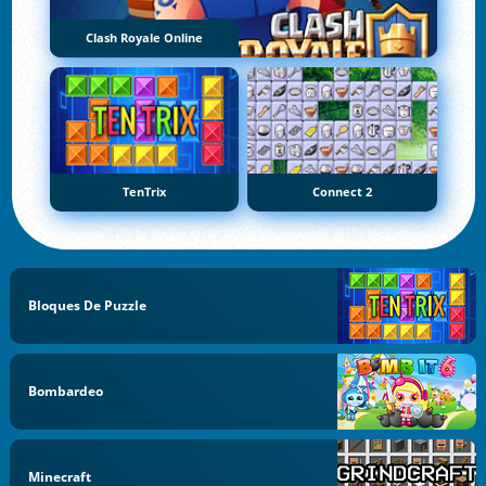
Clash Royale Online
TenTrix
Connect 2
Bloques De Puzzle
Bombardeo
Minecraft