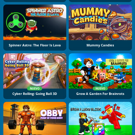
Spinner Astro: The Floor Is Lava
Mummy Candies
NUEVO
NUEVO
Cyber Rolling: Going Ball 3D
Grow A Garden For Brainrots