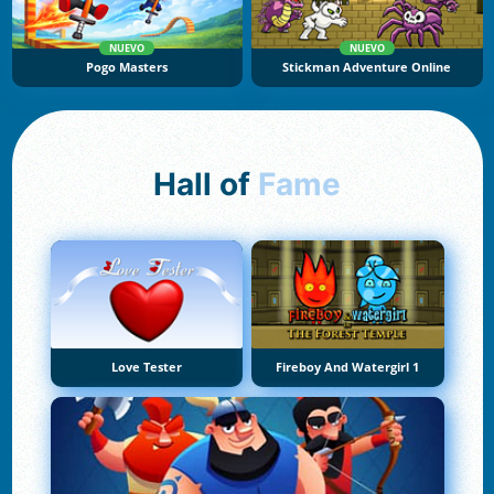
NUEVO
NUEVO
Pogo Masters
Stickman Adventure Online
Hall of
Fame
Love Tester
Fireboy And Watergirl 1