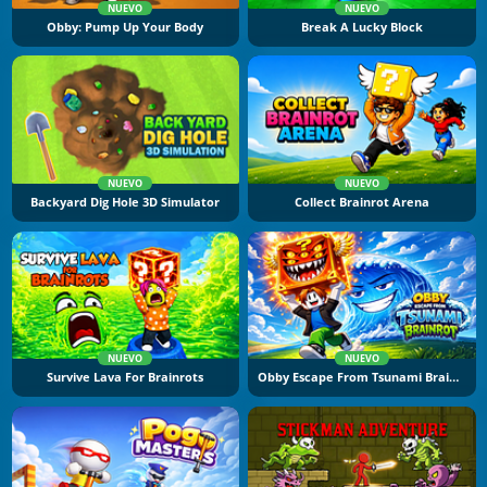
NUEVO
NUEVO
Obby: Pump Up Your Body
Break A Lucky Block
NUEVO
NUEVO
Backyard Dig Hole 3D Simulator
Collect Brainrot Arena
NUEVO
NUEVO
Survive Lava For Brainrots
Obby Escape From Tsunami Brainrot